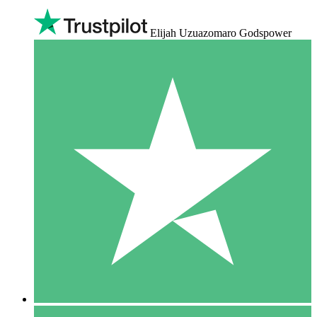
Elijah Uzuazomaro Godspower