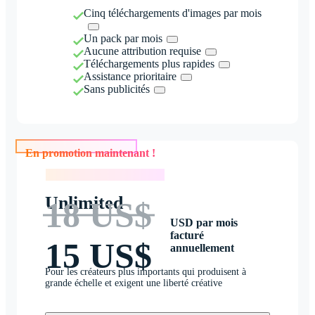
Cinq téléchargements d'images par mois
Un pack par mois
Aucune attribution requise
Téléchargements plus rapides
Assistance prioritaire
Sans publicités
En promotion maintenant !
En promotion maintenant !
Unlimited
18 US$
USD par mois
facturé
15 US$
annuellement
Pour les créateurs plus importants qui produisent à
grande échelle et exigent une liberté créative