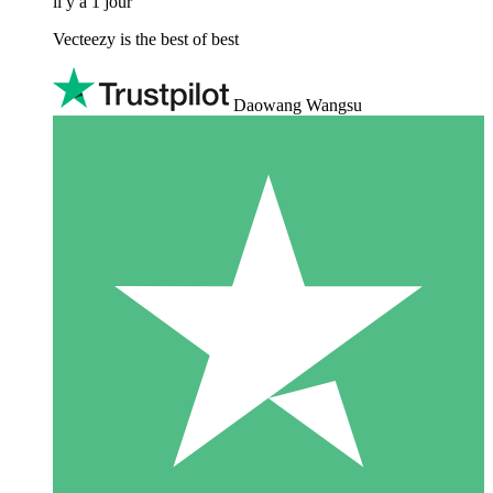
il y a 1 jour
Vecteezy is the best of best
Daowang Wangsu