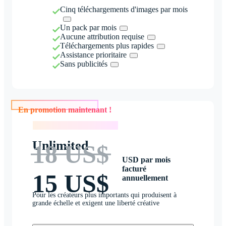
Cinq téléchargements d'images par mois
Un pack par mois
Aucune attribution requise
Téléchargements plus rapides
Assistance prioritaire
Sans publicités
En promotion maintenant !
En promotion maintenant !
Unlimited
18 US$
USD par mois
facturé
15 US$
annuellement
Pour les créateurs plus importants qui produisent à
grande échelle et exigent une liberté créative