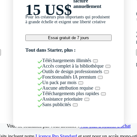
facturé
15 US$
annuellement
Pour les créateurs plus importants qui produisent
à grande échelle et exigent une liberté créative
Essai gratuit de 7 jours
Tout dans Starter, plus :
Téléchargements illimités
Accès complet à la bibliothèque
Outils de design professionnels
Fonctionnalités IA premium
Un pack par mois
Aucune attribution requise
Téléchargements plus rapides
Assistance prioritaire
Sans publicités
Vous ne souhaitez pas vous abonner ?
Voir plus d'options d'achat
aits incluent notre
Licence Pro Standard
et sont pour un accès mono-util