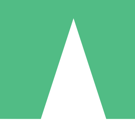
Packs de Crédits Individuels
 à l'utilisation avec des crédits de téléchargement. Sans engagement me
1 Téléchargement
5 Téléchargements
10 Téléchargement
10
15
20
US$
00
US$
00
US$
00