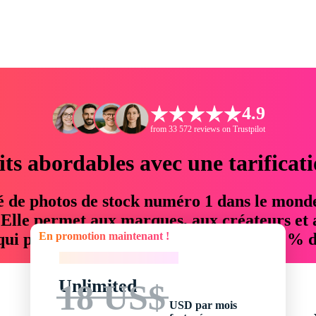
4.9
from 33 572 reviews on Trustpilot
its abordables avec une tarificat
é de photos de stock numéro 1 dans le mond
. Elle permet aux marques, aux créateurs et 
En promotion maintenant !
 qui permettent d'économiser jusqu'à 76 % d
En promotion maintenant !
Unlimited
18 US$
USD par mois