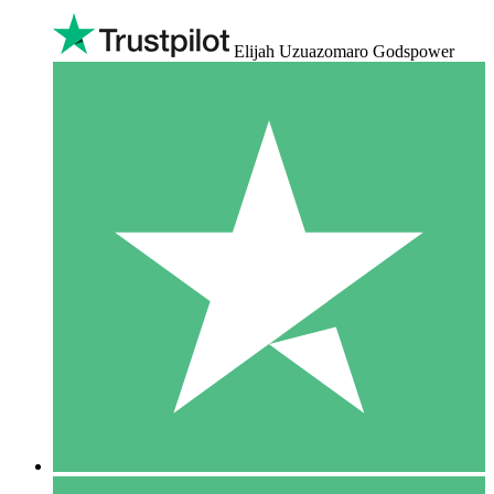
Elijah Uzuazomaro Godspower