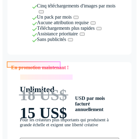
Cinq téléchargements d'images par mois
Un pack par mois
Aucune attribution requise
Téléchargements plus rapides
Assistance prioritaire
Sans publicités
En promotion maintenant !
En promotion maintenant !
Unlimited
18 US$
USD par mois
facturé
15 US$
annuellement
Pour les créateurs plus importants qui produisent à
grande échelle et exigent une liberté créative