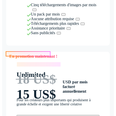
Cinq téléchargements d'images par mois
Un pack par mois
Aucune attribution requise
Téléchargements plus rapides
Assistance prioritaire
Sans publicités
En promotion maintenant !
En promotion maintenant !
Unlimited
18 US$
USD par mois
facturé
15 US$
annuellement
Pour les créateurs plus importants qui produisent à
grande échelle et exigent une liberté créative