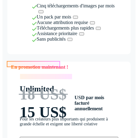
Cinq téléchargements d'images par mois
Un pack par mois
Aucune attribution requise
Téléchargements plus rapides
Assistance prioritaire
Sans publicités
En promotion maintenant !
En promotion maintenant !
Unlimited
18 US$
USD par mois
facturé
15 US$
annuellement
Pour les créateurs plus importants qui produisent à
grande échelle et exigent une liberté créative