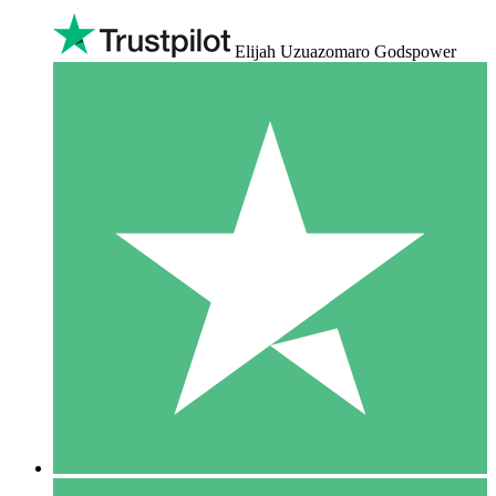
Elijah Uzuazomaro Godspower