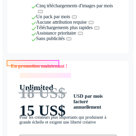
Cinq téléchargements d'images par mois
Un pack par mois
Aucune attribution requise
Téléchargements plus rapides
Assistance prioritaire
Sans publicités
En promotion maintenant !
En promotion maintenant !
Unlimited
18 US$
USD par mois
facturé
15 US$
annuellement
Pour les créateurs plus importants qui produisent à
grande échelle et exigent une liberté créative