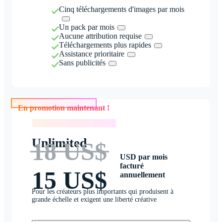
Cinq téléchargements d'images par mois
Un pack par mois
Aucune attribution requise
Téléchargements plus rapides
Assistance prioritaire
Sans publicités
En promotion maintenant !
En promotion maintenant !
Unlimited
18 US$
USD par mois
facturé
15 US$
annuellement
Pour les créateurs plus importants qui produisent à
grande échelle et exigent une liberté créative