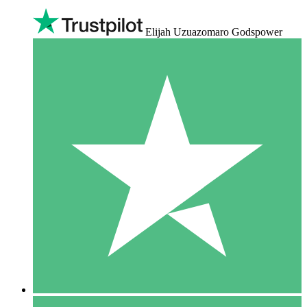
Elijah Uzuazomaro Godspower