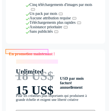
Cinq téléchargements d'images par mois
Un pack par mois
Aucune attribution requise
Téléchargements plus rapides
Assistance prioritaire
Sans publicités
En promotion maintenant !
En promotion maintenant !
Unlimited
18 US$
USD par mois
facturé
15 US$
annuellement
Pour les créateurs plus importants qui produisent à
grande échelle et exigent une liberté créative