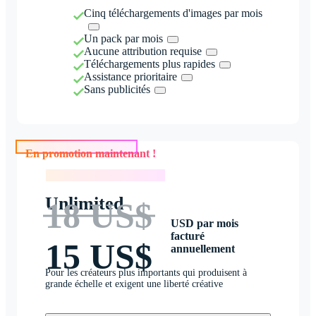
Cinq téléchargements d'images par mois
Un pack par mois
Aucune attribution requise
Téléchargements plus rapides
Assistance prioritaire
Sans publicités
En promotion maintenant !
En promotion maintenant !
Unlimited
18 US$
USD par mois
facturé
15 US$
annuellement
Pour les créateurs plus importants qui produisent à
grande échelle et exigent une liberté créative