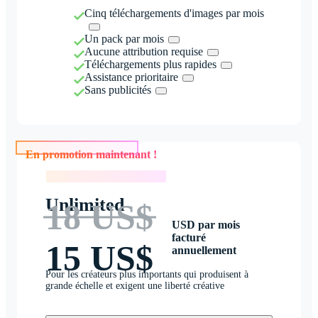
Cinq téléchargements d'images par mois
Un pack par mois
Aucune attribution requise
Téléchargements plus rapides
Assistance prioritaire
Sans publicités
En promotion maintenant !
En promotion maintenant !
Unlimited
18 US$
USD par mois
facturé
15 US$
annuellement
Pour les créateurs plus importants qui produisent à
grande échelle et exigent une liberté créative