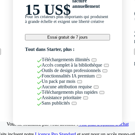
facturé
15 US$
annuellement
Pour les créateurs plus importants qui produisent
à grande échelle et exigent une liberté créative
Essai gratuit de 7 jours
Tout dans Starter, plus :
Téléchargements illimités
Accès complet à la bibliothèque
Outils de design professionnels
Fonctionnalités IA premium
Un pack par mois
Aucune attribution requise
Téléchargements plus rapides
Assistance prioritaire
Sans publicités
Vous ne souhaitez pas vous abonner ?
Voir plus d'options d'achat
aits incluent notre
Licence Pro Standard
et sont pour un accès mono-util