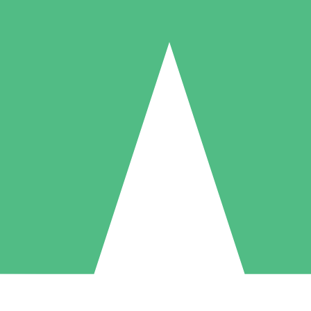
Packs de Crédits Individuels
 à l'utilisation avec des crédits de téléchargement. Sans engagement me
1 Téléchargement
5 Téléchargements
10 Téléchargement
10
15
20
US$
00
US$
00
US$
00