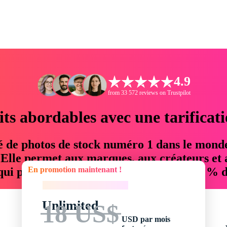
4.9
from 33 572 reviews on Trustpilot
its abordables avec une tarificat
é de photos de stock numéro 1 dans le mond
. Elle permet aux marques, aux créateurs et 
En promotion maintenant !
 qui permettent d'économiser jusqu'à 76 % d
En promotion maintenant !
Unlimited
18 US$
USD par mois