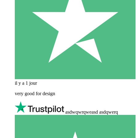
il y a 1 jour
very good for design
asdwqwrqweasd asdqwerq