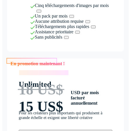
Cinq téléchargements d'images par mois
Un pack par mois
Aucune attribution requise
Téléchargements plus rapides
Assistance prioritaire
Sans publicités
En promotion maintenant !
En promotion maintenant !
Unlimited
18 US$
USD par mois
facturé
15 US$
annuellement
Pour les créateurs plus importants qui produisent à
grande échelle et exigent une liberté créative