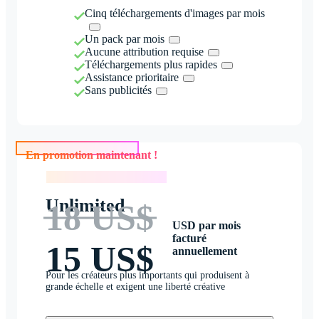
Cinq téléchargements d'images par mois
Un pack par mois
Aucune attribution requise
Téléchargements plus rapides
Assistance prioritaire
Sans publicités
En promotion maintenant !
En promotion maintenant !
Unlimited
18 US$
USD par mois
facturé
15 US$
annuellement
Pour les créateurs plus importants qui produisent à
grande échelle et exigent une liberté créative