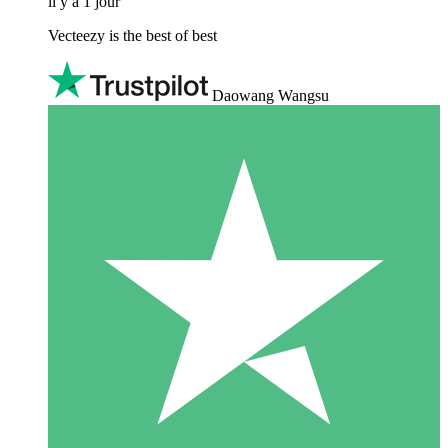
il y a 1 jour
Vecteezy is the best of best
Daowang Wangsu