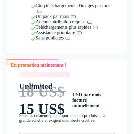
Cinq téléchargements d'images par mois
Un pack par mois
Aucune attribution requise
Téléchargements plus rapides
Assistance prioritaire
Sans publicités
En promotion maintenant !
En promotion maintenant !
Unlimited
18 US$
USD par mois
facturé
15 US$
annuellement
Pour les créateurs plus importants qui produisent à
grande échelle et exigent une liberté créative