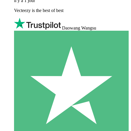
il y a 1 jour
Vecteezy is the best of best
Daowang Wangsu