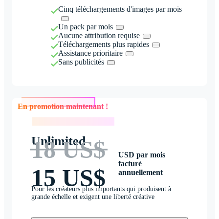
Cinq téléchargements d'images par mois
Un pack par mois
Aucune attribution requise
Téléchargements plus rapides
Assistance prioritaire
Sans publicités
En promotion maintenant !
En promotion maintenant !
Unlimited
18 US$
USD par mois
facturé
15 US$
annuellement
Pour les créateurs plus importants qui produisent à
grande échelle et exigent une liberté créative