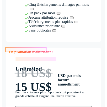
Cinq téléchargements d'images par mois
Un pack par mois
Aucune attribution requise
Téléchargements plus rapides
Assistance prioritaire
Sans publicités
En promotion maintenant !
En promotion maintenant !
Unlimited
18 US$
USD par mois
facturé
15 US$
annuellement
Pour les créateurs plus importants qui produisent à
grande échelle et exigent une liberté créative