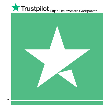
Elijah Uzuazomaro Godspower