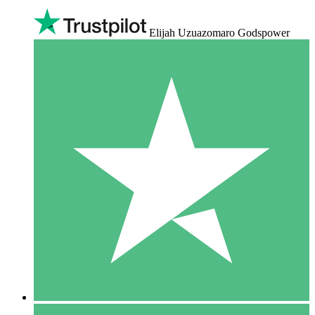
Elijah Uzuazomaro Godspower