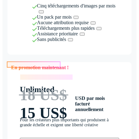
Cinq téléchargements d'images par mois
Un pack par mois
Aucune attribution requise
Téléchargements plus rapides
Assistance prioritaire
Sans publicités
En promotion maintenant !
En promotion maintenant !
Unlimited
18 US$
USD par mois
facturé
15 US$
annuellement
Pour les créateurs plus importants qui produisent à
grande échelle et exigent une liberté créative