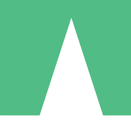
Packs de Crédits Individuels
 à l'utilisation avec des crédits de téléchargement. Sans engagement me
1 Téléchargement
5 Téléchargements
10 Téléchargement
10
15
20
US$
00
US$
00
US$
00