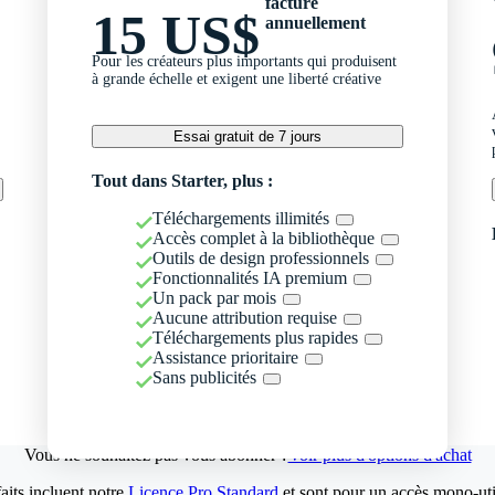
facturé
15 US$
annuellement
Pour les créateurs plus importants qui produisent
à grande échelle et exigent une liberté créative
Essai gratuit de 7 jours
Tout dans Starter, plus :
Téléchargements illimités
Accès complet à la bibliothèque
Outils de design professionnels
Fonctionnalités IA premium
Un pack par mois
Aucune attribution requise
Téléchargements plus rapides
Assistance prioritaire
Sans publicités
Vous ne souhaitez pas vous abonner ?
Voir plus d'options d'achat
aits incluent notre
Licence Pro Standard
et sont pour un accès mono-util