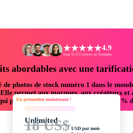
4.9
from 33 572 reviews on Trustpilot
its abordables avec une tarificat
é de photos de stock numéro 1 dans le mond
. Elle permet aux marques, aux créateurs et 
En promotion maintenant !
 qui permettent d'économiser jusqu'à 76 % d
En promotion maintenant !
Unlimited
18 US$
USD par mois