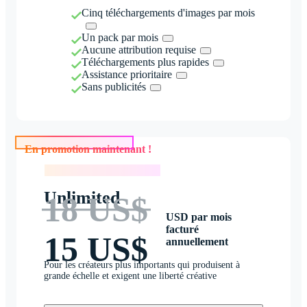
Cinq téléchargements d'images par mois
Un pack par mois
Aucune attribution requise
Téléchargements plus rapides
Assistance prioritaire
Sans publicités
En promotion maintenant !
En promotion maintenant !
Unlimited
18 US$
USD par mois
facturé
15 US$
annuellement
Pour les créateurs plus importants qui produisent à
grande échelle et exigent une liberté créative