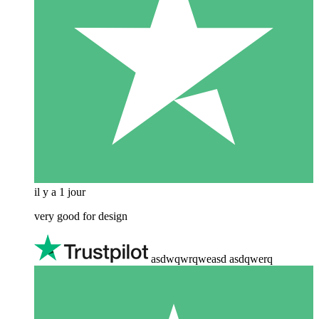
il y a 1 jour
very good for design
asdwqwrqweasd asdqwerq