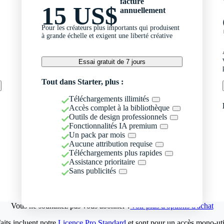
facturé
15 US$
annuellement
Pour les créateurs plus importants qui produisent
à grande échelle et exigent une liberté créative
Essai gratuit de 7 jours
Tout dans Starter, plus :
Téléchargements illimités
Accès complet à la bibliothèque
Outils de design professionnels
Fonctionnalités IA premium
Un pack par mois
Aucune attribution requise
Téléchargements plus rapides
Assistance prioritaire
Sans publicités
Vous ne souhaitez pas vous abonner ?
Voir plus d'options d'achat
aits incluent notre
Licence Pro Standard
et sont pour un accès mono-util