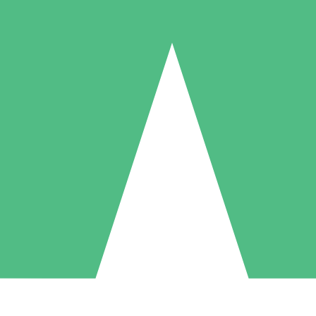
Packs de Crédits Individuels
 à l'utilisation avec des crédits de téléchargement. Sans engagement me
1 Téléchargement
5 Téléchargements
10 Téléchargement
10
15
20
US$
00
US$
00
US$
00