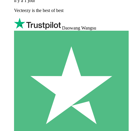
il y a 1 jour
Vecteezy is the best of best
Daowang Wangsu