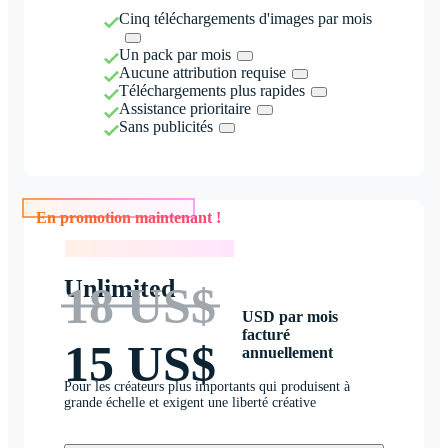
Cinq téléchargements d'images par mois
Un pack par mois
Aucune attribution requise
Téléchargements plus rapides
Assistance prioritaire
Sans publicités
En promotion maintenant !
En promotion maintenant !
Unlimited
18 US$
USD par mois
facturé
15 US$
annuellement
Pour les créateurs plus importants qui produisent à
grande échelle et exigent une liberté créative