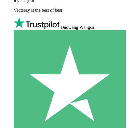
il y a 1 jour
Vecteezy is the best of best
Daowang Wangsu