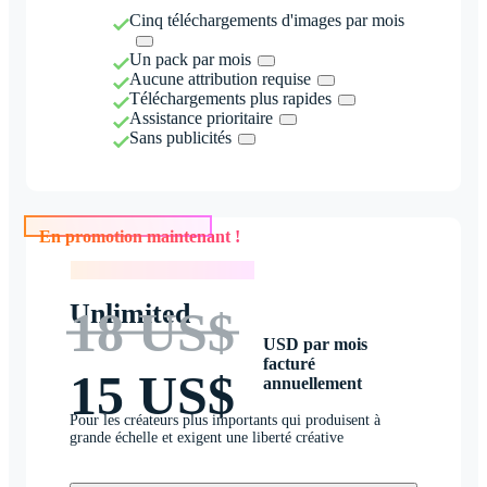
Cinq téléchargements d'images par mois
Un pack par mois
Aucune attribution requise
Téléchargements plus rapides
Assistance prioritaire
Sans publicités
En promotion maintenant !
En promotion maintenant !
Unlimited
18 US$
USD par mois
facturé
15 US$
annuellement
Pour les créateurs plus importants qui produisent à
grande échelle et exigent une liberté créative