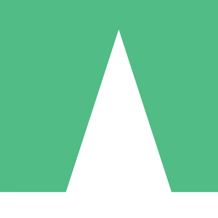
Packs de Crédits Individuels
 à l'utilisation avec des crédits de téléchargement. Sans engagement me
1 Téléchargement
5 Téléchargements
10 Téléchargement
10
15
20
US$
00
US$
00
US$
00