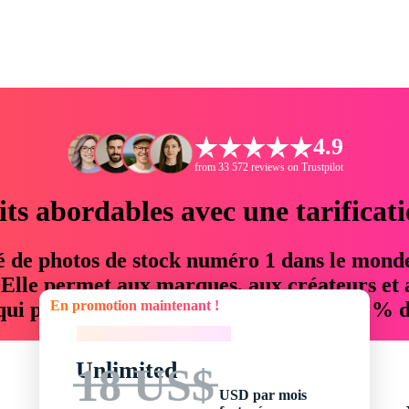
4.9
from 33 572 reviews on Trustpilot
its abordables avec une tarificat
é de photos de stock numéro 1 dans le mond
. Elle permet aux marques, aux créateurs et 
En promotion maintenant !
 qui permettent d'économiser jusqu'à 76 % d
En promotion maintenant !
Unlimited
18 US$
USD par mois