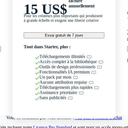
facturé
15 US$
annuellement
Pour les créateurs plus importants qui produisent
à grande échelle et exigent une liberté créative
Essai gratuit de 7 jours
Tout dans Starter, plus :
Téléchargements illimités
Accès complet à la bibliothèque
Outils de design professionnels
Fonctionnalités IA premium
Un pack par mois
Aucune attribution requise
Téléchargements plus rapides
Assistance prioritaire
Sans publicités
Vous ne souhaitez pas vous abonner ?
Voir plus d'options d'achat
aits incluent notre
Licence Pro Standard
et sont pour un accès mono-util