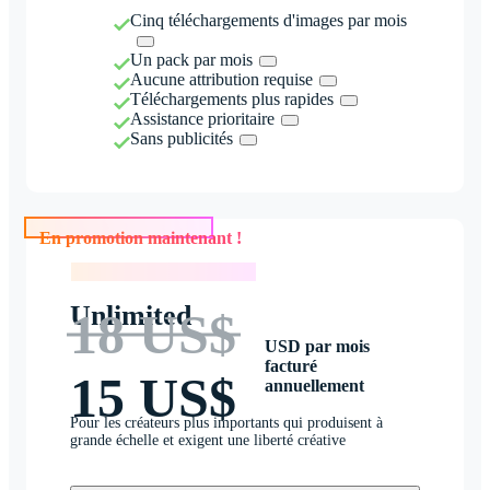
Cinq téléchargements d'images par mois
Un pack par mois
Aucune attribution requise
Téléchargements plus rapides
Assistance prioritaire
Sans publicités
En promotion maintenant !
En promotion maintenant !
Unlimited
18 US$
USD par mois
facturé
15 US$
annuellement
Pour les créateurs plus importants qui produisent à
grande échelle et exigent une liberté créative