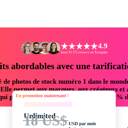
4.9
from 33 572 reviews on Trustpilot
its abordables avec une tarificat
é de photos de stock numéro 1 dans le mond
. Elle permet aux marques, aux créateurs et 
En promotion maintenant !
 qui permettent d'économiser jusqu'à 76 % d
En promotion maintenant !
Unlimited
18 US$
USD par mois