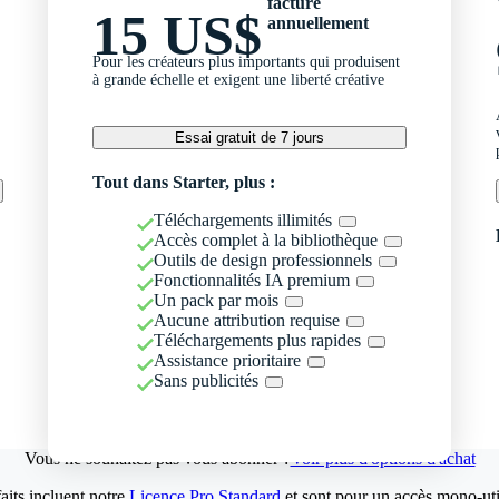
facturé
15 US$
annuellement
Pour les créateurs plus importants qui produisent
à grande échelle et exigent une liberté créative
Essai gratuit de 7 jours
Tout dans Starter, plus :
Téléchargements illimités
Accès complet à la bibliothèque
Outils de design professionnels
Fonctionnalités IA premium
Un pack par mois
Aucune attribution requise
Téléchargements plus rapides
Assistance prioritaire
Sans publicités
Vous ne souhaitez pas vous abonner ?
Voir plus d'options d'achat
aits incluent notre
Licence Pro Standard
et sont pour un accès mono-util