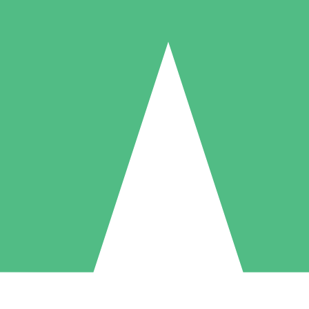
Packs de Crédits Individuels
 à l'utilisation avec des crédits de téléchargement. Sans engagement me
1 Téléchargement
5 Téléchargements
10 Téléchargement
10
15
20
US$
00
US$
00
US$
00