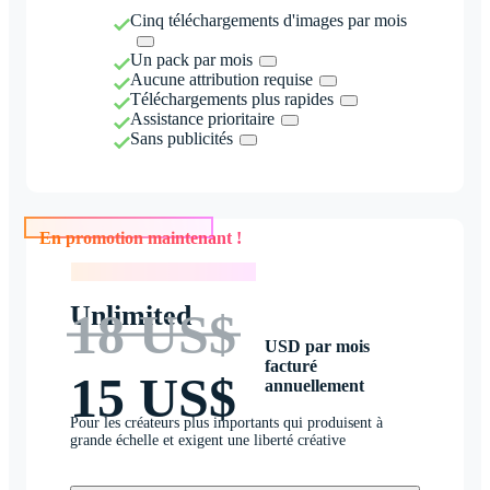
Cinq téléchargements d'images par mois
Un pack par mois
Aucune attribution requise
Téléchargements plus rapides
Assistance prioritaire
Sans publicités
En promotion maintenant !
En promotion maintenant !
Unlimited
18 US$
USD par mois
facturé
15 US$
annuellement
Pour les créateurs plus importants qui produisent à
grande échelle et exigent une liberté créative