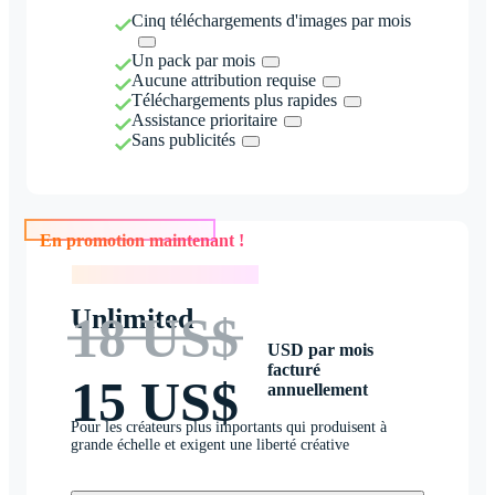
Cinq téléchargements d'images par mois
Un pack par mois
Aucune attribution requise
Téléchargements plus rapides
Assistance prioritaire
Sans publicités
En promotion maintenant !
En promotion maintenant !
Unlimited
18 US$
USD par mois
facturé
15 US$
annuellement
Pour les créateurs plus importants qui produisent à
grande échelle et exigent une liberté créative