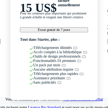
facturé
15 US$
annuellement
Pour les créateurs plus importants qui produisent
à grande échelle et exigent une liberté créative
Essai gratuit de 7 jours
Tout dans Starter, plus :
Téléchargements illimités
Accès complet à la bibliothèque
Outils de design professionnels
Fonctionnalités IA premium
Un pack par mois
Aucune attribution requise
Téléchargements plus rapides
Assistance prioritaire
Sans publicités
Vous ne souhaitez pas vous abonner ?
Voir plus d'options d'achat
aits incluent notre
Licence Pro Standard
et sont pour un accès mono-util