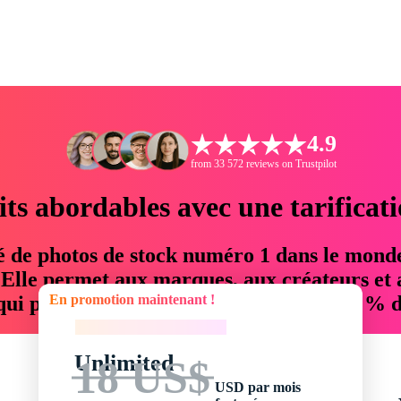
4.9
from 33 572 reviews on Trustpilot
its abordables avec une tarificat
é de photos de stock numéro 1 dans le mond
. Elle permet aux marques, aux créateurs et 
En promotion maintenant !
 qui permettent d'économiser jusqu'à 76 % d
En promotion maintenant !
Unlimited
18 US$
USD par mois