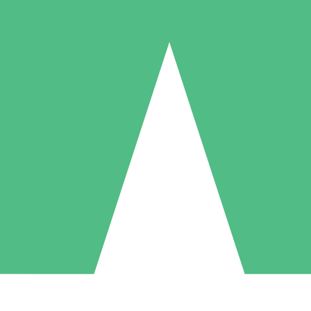
Packs de Crédits Individuels
 à l'utilisation avec des crédits de téléchargement. Sans engagement me
1 Téléchargement
5 Téléchargements
10 Téléchargement
10
15
20
US$
00
US$
00
US$
00