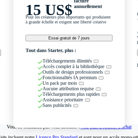
facturé
15 US$
annuellement
Pour les créateurs plus importants qui produisent
à grande échelle et exigent une liberté créative
Essai gratuit de 7 jours
Tout dans Starter, plus :
Téléchargements illimités
Accès complet à la bibliothèque
Outils de design professionnels
Fonctionnalités IA premium
Un pack par mois
Aucune attribution requise
Téléchargements plus rapides
Assistance prioritaire
Sans publicités
Vous ne souhaitez pas vous abonner ?
Voir plus d'options d'achat
aits incluent notre
Licence Pro Standard
et sont pour un accès mono-util