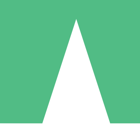
Packs de Crédits Individuels
 à l'utilisation avec des crédits de téléchargement. Sans engagement me
1 Téléchargement
5 Téléchargements
10 Téléchargement
10
15
20
US$
00
US$
00
US$
00