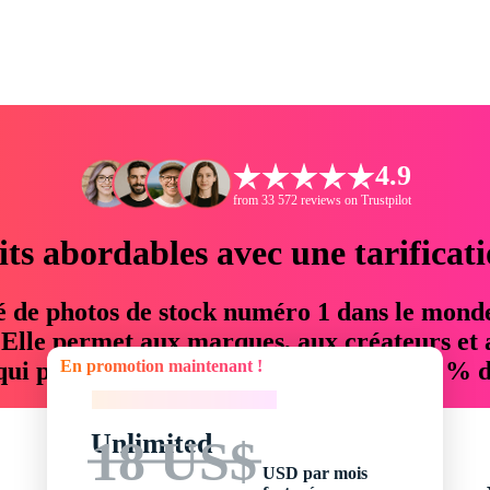
4.9
from 33 572 reviews on Trustpilot
its abordables avec une tarificat
é de photos de stock numéro 1 dans le mond
. Elle permet aux marques, aux créateurs et 
En promotion maintenant !
 qui permettent d'économiser jusqu'à 76 % d
En promotion maintenant !
Unlimited
18 US$
USD par mois