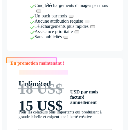
Cinq téléchargements d'images par mois
Un pack par mois
Aucune attribution requise
Téléchargements plus rapides
Assistance prioritaire
Sans publicités
En promotion maintenant !
En promotion maintenant !
Unlimited
18 US$
USD par mois
facturé
15 US$
annuellement
Pour les créateurs plus importants qui produisent à
grande échelle et exigent une liberté créative