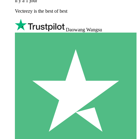
il y a 1 jour
Vecteezy is the best of best
Daowang Wangsu