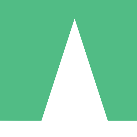
Packs de Crédits Individuels
 à l'utilisation avec des crédits de téléchargement. Sans engagement me
1 Téléchargement
5 Téléchargements
10 Téléchargement
10
15
20
US$
00
US$
00
US$
00