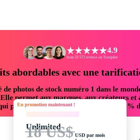
4.9
from 33 572 reviews on Trustpilot
its abordables avec une tarificat
é de photos de stock numéro 1 dans le mond
. Elle permet aux marques, aux créateurs et 
En promotion maintenant !
 qui permettent d'économiser jusqu'à 76 % d
En promotion maintenant !
Unlimited
18 US$
USD par mois