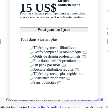
facturé
15 US$
annuellement
Pour les créateurs plus importants qui produisent
à grande échelle et exigent une liberté créative
Essai gratuit de 7 jours
Tout dans Starter, plus :
Téléchargements illimités
Accès complet à la bibliothèque
Outils de design professionnels
Fonctionnalités IA premium
Un pack par mois
Aucune attribution requise
Téléchargements plus rapides
Assistance prioritaire
Sans publicités
Vous ne souhaitez pas vous abonner ?
Voir plus d'options d'achat
aits incluent notre
Licence Pro Standard
et sont pour un accès mono-util