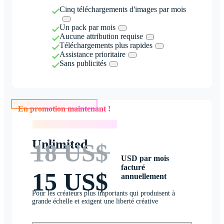
Cinq téléchargements d'images par mois
Un pack par mois
Aucune attribution requise
Téléchargements plus rapides
Assistance prioritaire
Sans publicités
En promotion maintenant !
En promotion maintenant !
Unlimited
18 US$
USD par mois
facturé
15 US$
annuellement
Pour les créateurs plus importants qui produisent à
grande échelle et exigent une liberté créative