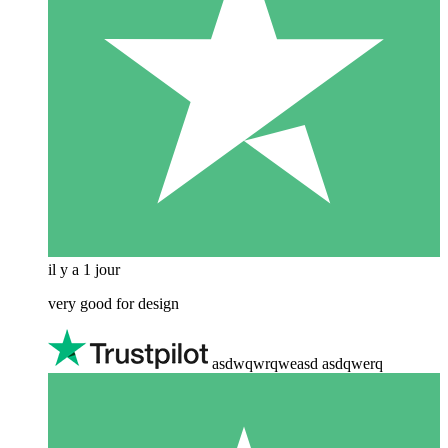
il y a 1 jour
very good for design
asdwqwrqweasd asdqwerq