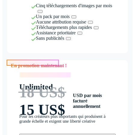
Cinq téléchargements d'images par mois
Un pack par mois
Aucune attribution requise
Téléchargements plus rapides
Assistance prioritaire
Sans publicités
En promotion maintenant !
En promotion maintenant !
Unlimited
18 US$
USD par mois
facturé
15 US$
annuellement
Pour les créateurs plus importants qui produisent à
grande échelle et exigent une liberté créative