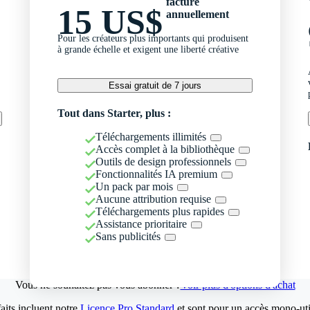
facturé
15 US$
annuellement
Pour les créateurs plus importants qui produisent
à grande échelle et exigent une liberté créative
Essai gratuit de 7 jours
Tout dans Starter, plus :
Téléchargements illimités
Accès complet à la bibliothèque
Outils de design professionnels
Fonctionnalités IA premium
Un pack par mois
Aucune attribution requise
Téléchargements plus rapides
Assistance prioritaire
Sans publicités
Vous ne souhaitez pas vous abonner ?
Voir plus d'options d'achat
aits incluent notre
Licence Pro Standard
et sont pour un accès mono-util