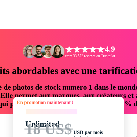
4.9
from 33 572 reviews on Trustpilot
its abordables avec une tarificat
é de photos de stock numéro 1 dans le mond
. Elle permet aux marques, aux créateurs et 
En promotion maintenant !
 qui permettent d'économiser jusqu'à 76 % d
En promotion maintenant !
Unlimited
18 US$
USD par mois