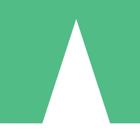
Packs de Crédits Individuels
 à l'utilisation avec des crédits de téléchargement. Sans engagement me
1 Téléchargement
5 Téléchargements
10 Téléchargement
10
15
20
US$
00
US$
00
US$
00