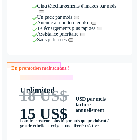
Cinq téléchargements d'images par mois
Un pack par mois
Aucune attribution requise
Téléchargements plus rapides
Assistance prioritaire
Sans publicités
En promotion maintenant !
En promotion maintenant !
Unlimited
18 US$
USD par mois
facturé
15 US$
annuellement
Pour les créateurs plus importants qui produisent à
grande échelle et exigent une liberté créative