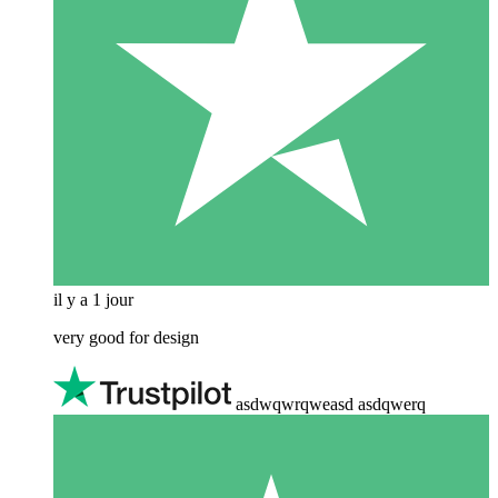
il y a 1 jour
very good for design
asdwqwrqweasd asdqwerq