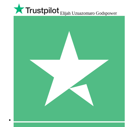
Elijah Uzuazomaro Godspower