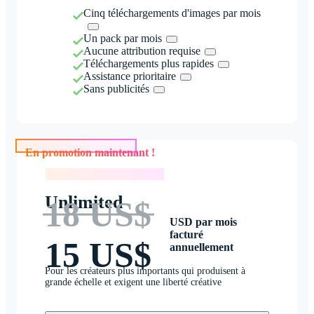
Cinq téléchargements d'images par mois
Un pack par mois
Aucune attribution requise
Téléchargements plus rapides
Assistance prioritaire
Sans publicités
En promotion maintenant !
En promotion maintenant !
Unlimited
18 US$
USD par mois
facturé
15 US$
annuellement
Pour les créateurs plus importants qui produisent à
grande échelle et exigent une liberté créative