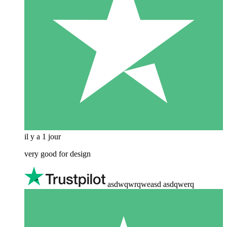
il y a 1 jour
very good for design
asdwqwrqweasd asdqwerq