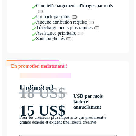
Cinq téléchargements d'images par mois
Un pack par mois
Aucune attribution requise
Téléchargements plus rapides
Assistance prioritaire
Sans publicités
En promotion maintenant !
En promotion maintenant !
Unlimited
18 US$
USD par mois
facturé
15 US$
annuellement
Pour les créateurs plus importants qui produisent à
grande échelle et exigent une liberté créative