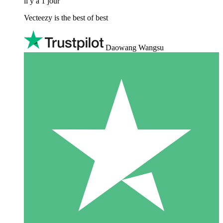
il y a 1 jour
Vecteezy is the best of best
Daowang Wangsu