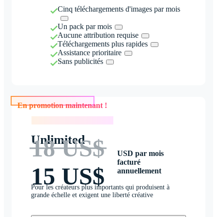
Cinq téléchargements d'images par mois
Un pack par mois
Aucune attribution requise
Téléchargements plus rapides
Assistance prioritaire
Sans publicités
En promotion maintenant !
En promotion maintenant !
Unlimited
18 US$
USD par mois
facturé
15 US$
annuellement
Pour les créateurs plus importants qui produisent à
grande échelle et exigent une liberté créative