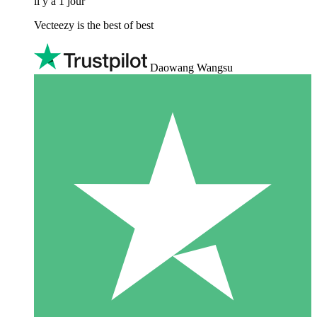
il y a 1 jour
Vecteezy is the best of best
Daowang Wangsu