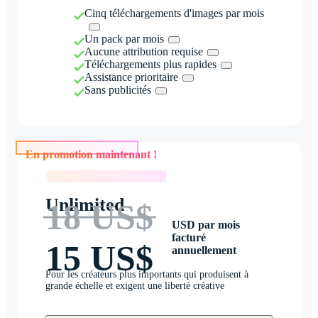
Cinq téléchargements d'images par mois
Un pack par mois
Aucune attribution requise
Téléchargements plus rapides
Assistance prioritaire
Sans publicités
En promotion maintenant !
En promotion maintenant !
Unlimited
18 US$
USD par mois
facturé
15 US$
annuellement
Pour les créateurs plus importants qui produisent à
grande échelle et exigent une liberté créative