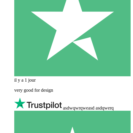
il y a 1 jour
very good for design
asdwqwrqweasd asdqwerq