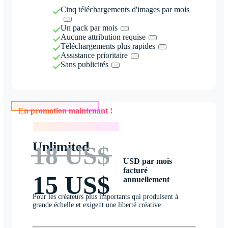
Cinq téléchargements d'images par mois
Un pack par mois
Aucune attribution requise
Téléchargements plus rapides
Assistance prioritaire
Sans publicités
En promotion maintenant !
En promotion maintenant !
Unlimited
18 US$
USD par mois
facturé
15 US$
annuellement
Pour les créateurs plus importants qui produisent à
grande échelle et exigent une liberté créative