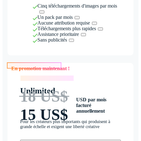
Cinq téléchargements d'images par mois
Un pack par mois
Aucune attribution requise
Téléchargements plus rapides
Assistance prioritaire
Sans publicités
En promotion maintenant !
En promotion maintenant !
Unlimited
18 US$
USD par mois
facturé
15 US$
annuellement
Pour les créateurs plus importants qui produisent à
grande échelle et exigent une liberté créative