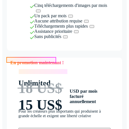
Cinq téléchargements d'images par mois
Un pack par mois
Aucune attribution requise
Téléchargements plus rapides
Assistance prioritaire
Sans publicités
En promotion maintenant !
En promotion maintenant !
Unlimited
18 US$
USD par mois
facturé
15 US$
annuellement
Pour les créateurs plus importants qui produisent à
grande échelle et exigent une liberté créative