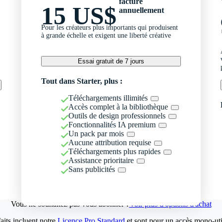
facturé
15 US$
annuellement
Pour les créateurs plus importants qui produisent
à grande échelle et exigent une liberté créative
Essai gratuit de 7 jours
Tout dans Starter, plus :
Téléchargements illimités
Accès complet à la bibliothèque
Outils de design professionnels
Fonctionnalités IA premium
Un pack par mois
Aucune attribution requise
Téléchargements plus rapides
Assistance prioritaire
Sans publicités
Vous ne souhaitez pas vous abonner ?
Voir plus d'options d'achat
aits incluent notre
Licence Pro Standard
et sont pour un accès mono-util