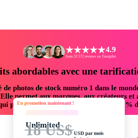
4.9
from 33 572 reviews on Trustpilot
its abordables avec une tarificat
é de photos de stock numéro 1 dans le mond
. Elle permet aux marques, aux créateurs et 
En promotion maintenant !
 qui permettent d'économiser jusqu'à 76 % d
En promotion maintenant !
Unlimited
18 US$
USD par mois