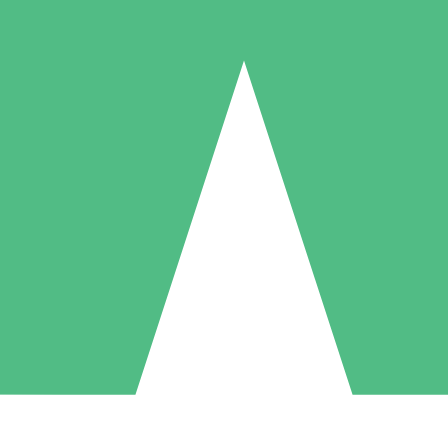
Packs de Crédits Individuels
 à l'utilisation avec des crédits de téléchargement. Sans engagement me
1 Téléchargement
5 Téléchargements
10 Téléchargement
10
15
20
US$
00
US$
00
US$
00