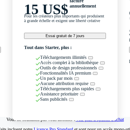
facturé
15 US$
annuellement
Pour les créateurs plus importants qui produisent
à grande échelle et exigent une liberté créative
Essai gratuit de 7 jours
Tout dans Starter, plus :
Téléchargements illimités
Accès complet à la bibliothèque
Outils de design professionnels
Fonctionnalités IA premium
Un pack par mois
Aucune attribution requise
Téléchargements plus rapides
Assistance prioritaire
Sans publicités
Vous ne souhaitez pas vous abonner ?
Voir plus d'options d'achat
aits incluent notre
Licence Pro Standard
et sont pour un accès mono-util