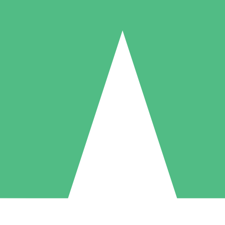
Packs de Crédits Individuels
 à l'utilisation avec des crédits de téléchargement. Sans engagement me
1 Téléchargement
5 Téléchargements
10 Téléchargement
10
15
20
US$
00
US$
00
US$
00