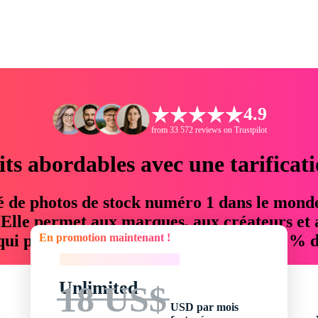
4.9
from 33 572 reviews on Trustpilot
its abordables avec une tarificat
é de photos de stock numéro 1 dans le mond
. Elle permet aux marques, aux créateurs et 
En promotion maintenant !
 qui permettent d'économiser jusqu'à 76 % d
En promotion maintenant !
Unlimited
18 US$
USD par mois