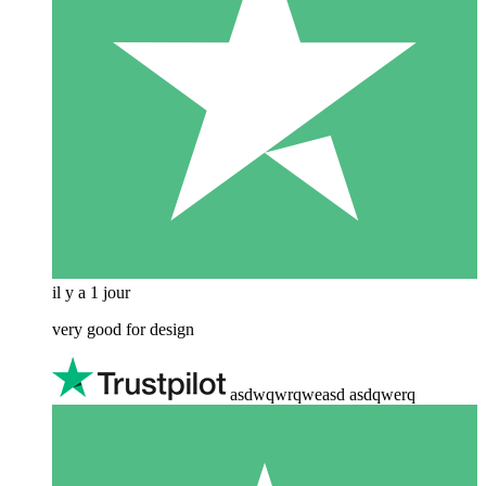
il y a 1 jour
very good for design
asdwqwrqweasd asdqwerq