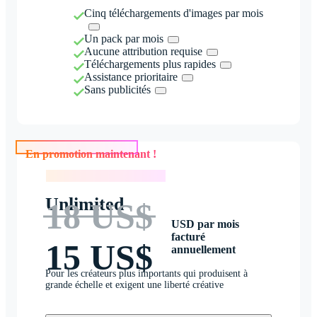
Cinq téléchargements d'images par mois
Un pack par mois
Aucune attribution requise
Téléchargements plus rapides
Assistance prioritaire
Sans publicités
En promotion maintenant !
En promotion maintenant !
Unlimited
18 US$
USD par mois
facturé
15 US$
annuellement
Pour les créateurs plus importants qui produisent à
grande échelle et exigent une liberté créative