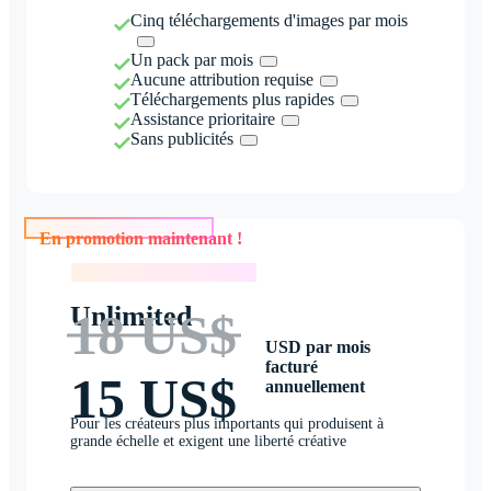
Cinq téléchargements d'images par mois
Un pack par mois
Aucune attribution requise
Téléchargements plus rapides
Assistance prioritaire
Sans publicités
En promotion maintenant !
En promotion maintenant !
Unlimited
18 US$
USD par mois
facturé
15 US$
annuellement
Pour les créateurs plus importants qui produisent à
grande échelle et exigent une liberté créative