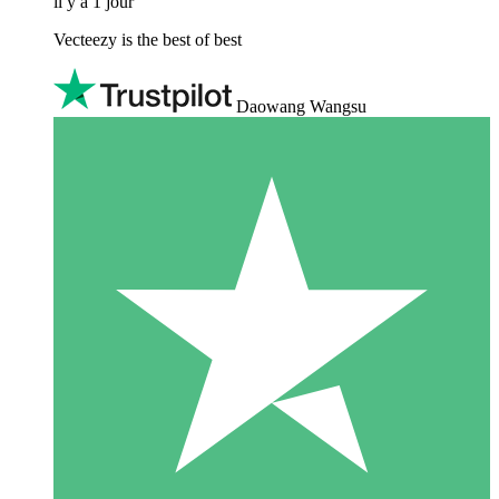
il y a 1 jour
Vecteezy is the best of best
Daowang Wangsu