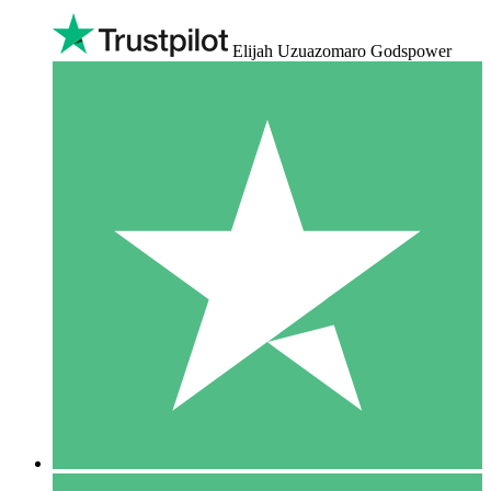
Elijah Uzuazomaro Godspower