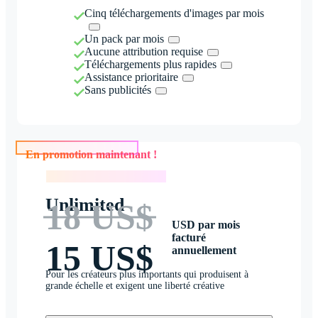
Cinq téléchargements d'images par mois
Un pack par mois
Aucune attribution requise
Téléchargements plus rapides
Assistance prioritaire
Sans publicités
En promotion maintenant !
En promotion maintenant !
Unlimited
18 US$
USD par mois
facturé
15 US$
annuellement
Pour les créateurs plus importants qui produisent à
grande échelle et exigent une liberté créative