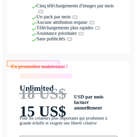
Cinq téléchargements d'images par mois
Un pack par mois
Aucune attribution requise
Téléchargements plus rapides
Assistance prioritaire
Sans publicités
En promotion maintenant !
En promotion maintenant !
Unlimited
18 US$
USD par mois
facturé
15 US$
annuellement
Pour les créateurs plus importants qui produisent à
grande échelle et exigent une liberté créative