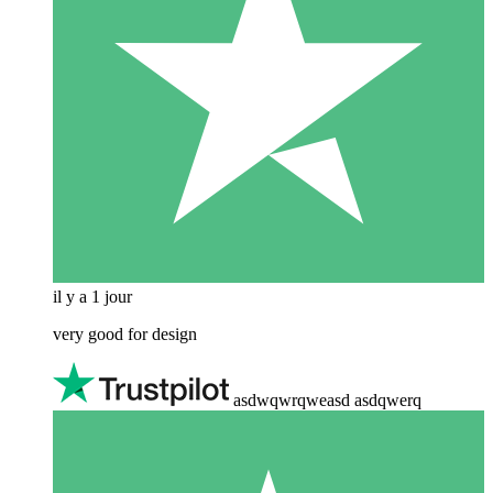
il y a 1 jour
very good for design
asdwqwrqweasd asdqwerq