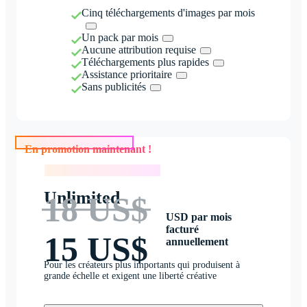
Cinq téléchargements d'images par mois
Un pack par mois
Aucune attribution requise
Téléchargements plus rapides
Assistance prioritaire
Sans publicités
En promotion maintenant !
En promotion maintenant !
Unlimited
18 US$
USD par mois
facturé
15 US$
annuellement
Pour les créateurs plus importants qui produisent à
grande échelle et exigent une liberté créative