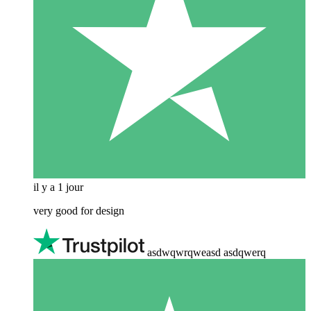
il y a 1 jour
very good for design
asdwqwrqweasd asdqwerq